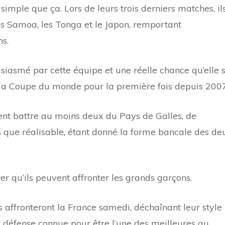
i simple que ça. Lors de leurs trois derniers matches, il
les Samoa, les Tonga et le Japon, remportant
ns.
usiasmé par cette équipe et une réelle chance qu’elle 
e la Coupe du monde pour la première fois depuis 2007
ent battre au moins deux du Pays de Galles, de
lus que réalisable, étant donné la forme bancale des de
er qu’ils peuvent affronter les grands garçons.
ls affronteront la France samedi, déchaînant leur style
ne défense connue pour être l’une des meilleures au