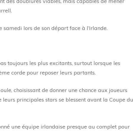
ment des doublures viables, mais capables de mener
rrell.
 samedi lors de son départ face à l’Irlande.
 toujours les plus excitants, surtout lorsque les
ème corde pour reposer leurs partants.
 moule, choisissant de donner une chance aux joueurs
leurs principales stars se blessent avant la Coupe d
tionné une équipe irlandaise presque au complet pour