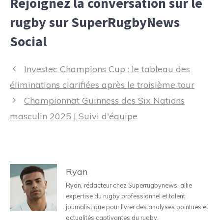
Rejoignez la conversation sur le
rugby sur SuperRugbyNews
Social
Navigation
Investec Champions Cup : le tableau des
des
éliminations clarifiées après le troisième tour
articles
Championnat Guinness des Six Nations
masculin 2025 | Suivi d'équipe
Ryan
Ryan, rédacteur chez Superrugbynews, allie
expertise du rugby professionnel et talent
journalistique pour livrer des analyses pointues et
actualités captivantes du rugby.