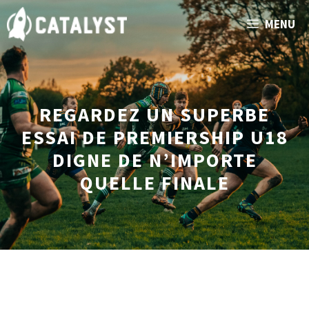
Aller
MENU
au
contenu
REGARDEZ UN SUPERBE
ESSAI DE PREMIERSHIP U18
DIGNE DE N’IMPORTE
QUELLE FINALE