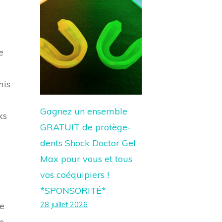
e
mis
Gagnez un ensemble
ks
GRATUIT de protège-
dents Shock Doctor Gel
Max pour vous et tous
vos coéquipiers !
*SPONSORITÉ*
28 juillet 2026
le
e