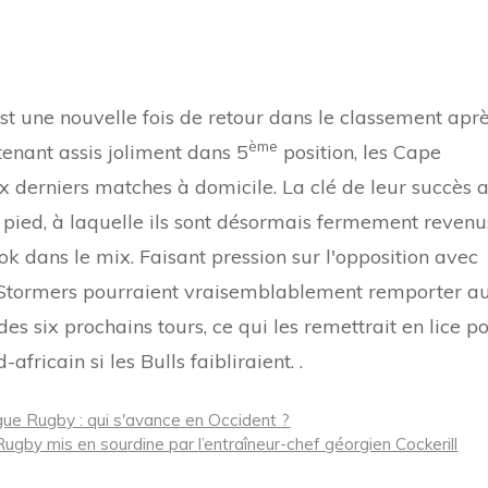
est une nouvelle fois de retour dans le classement apr
ème
enant assis joliment dans 5
position, les Cape
x derniers matches à domicile. La clé de leur succès 
pied, à laquelle ils sont désormais fermement revenu
ok dans le mix. Faisant pression sur l'opposition avec
s Stormers pourraient vraisemblablement remporter a
s six prochains tours, ce qui les remettrait en lice p
africain si les Bulls faibliraient. .
ue Rugby : qui s'avance en Occident ?
gby mis en sourdine par l’entraîneur-chef géorgien Cockerill