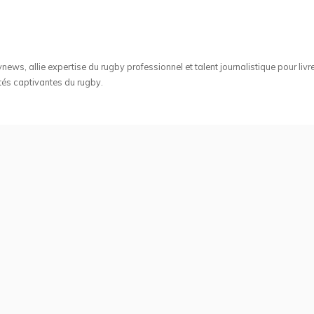
ws, allie expertise du rugby professionnel et talent journalistique pour livr
tés captivantes du rugby.