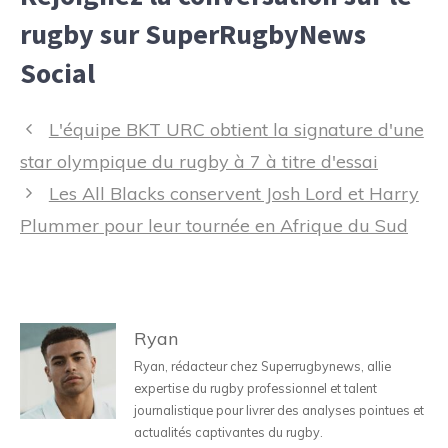
rugby sur SuperRugbyNews
Social
Navigation
L'équipe BKT URC obtient la signature d'une
des
star olympique du rugby à 7 à titre d'essai
articles
Les All Blacks conservent Josh Lord et Harry
Plummer pour leur tournée en Afrique du Sud
Ryan
Ryan, rédacteur chez Superrugbynews, allie
expertise du rugby professionnel et talent
journalistique pour livrer des analyses pointues et
actualités captivantes du rugby.