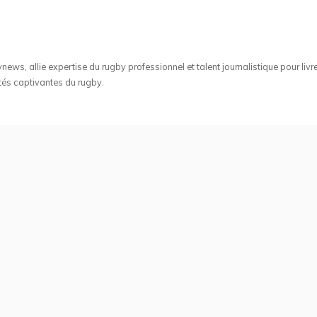
ws, allie expertise du rugby professionnel et talent journalistique pour livr
tés captivantes du rugby.