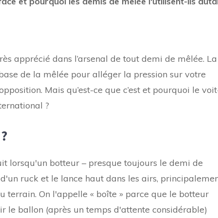
ce et pourquoi les demis de mêlée l'utilisent-ils auta
très apprécié dans l’arsenal de tout demi de mêlée. La
base de la mêlée pour alléger la pression sur votre
’opposition. Mais qu’est-ce que c’est et pourquoi le voit
ternational ?
 ?
it lorsqu'un botteur – presque toujours le demi de
d'un ruck et le lance haut dans les airs, principaleme
u terrain. On l'appelle « boîte » parce que le botteur
rir le ballon (après un temps d'attente considérable)