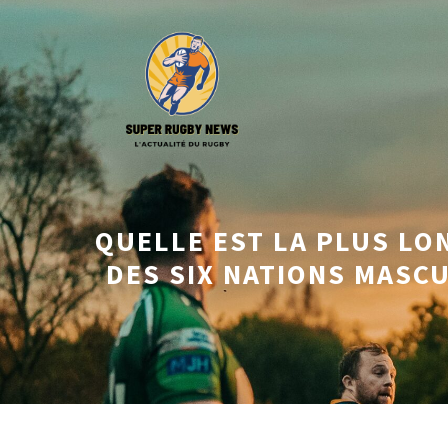
Aller
au
contenu
QUELLE EST LA PLUS LO
DES SIX NATIONS MASCU