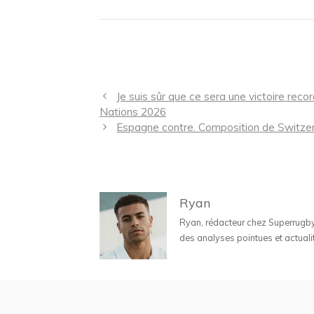
Navigation
Je suis sûr que ce sera une victoire rec
des
Nations 2026
articles
Espagne contre. Composition de Switzer
Ryan
Ryan, rédacteur chez Superrugbyne
des analyses pointues et actuali