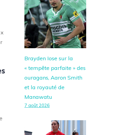
ux
r
Brayden Iose sur la
« tempête parfaite » des
es
ouragans, Aaron Smith
et la royauté de
Manawatu
7 août 2026
e