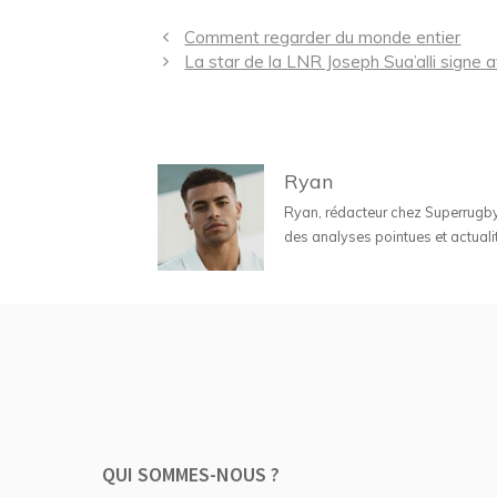
Navigation
Comment regarder du monde entier
des
La star de la LNR Joseph Sua’alli signe 
articles
Ryan
Ryan, rédacteur chez Superrugbyne
des analyses pointues et actuali
QUI SOMMES-NOUS ?