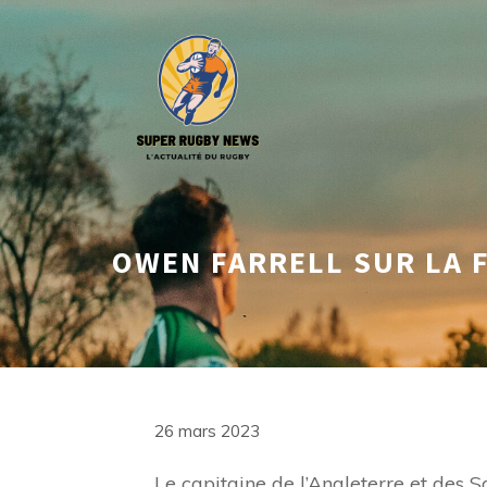
Aller
au
contenu
OWEN FARRELL SUR LA F
26 mars 2023
Le capitaine de l’Angleterre et des 