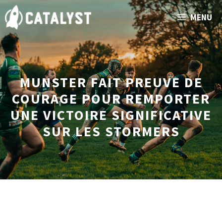
Aller
MENU
au
contenu
MUNSTER FAIT PREUVE DE
COURAGE POUR REMPORTER
UNE VICTOIRE SIGNIFICATIVE
SUR LES STORMERS