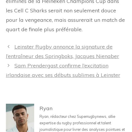
éliminés de la Heineken Champions Cup dans
les Cell C Sharks serait non seulement douce
pour la vengeance, mais assurerait un match de
quart de finale plus préférable.
Navigation
Leinster Rugby annonce la signature de
des
l’entraîneur des Springboks, Jacques Nienaber
articles
Sam Prendergast confirme l’excitation
irlandaise avec ses débuts sublimes à Leinster
Ryan
Ryan, rédacteur chez Superrugbynews, allie
expertise du rugby professionnel et talent
journalistique pour livrer des analyses pointues et