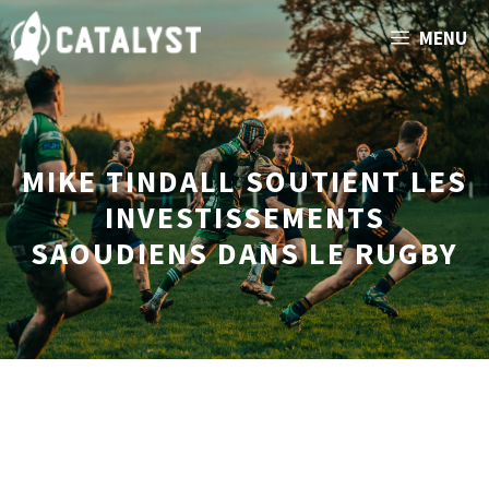
Aller
MENU
au
contenu
MIKE TINDALL SOUTIENT LES
INVESTISSEMENTS
SAOUDIENS DANS LE RUGBY