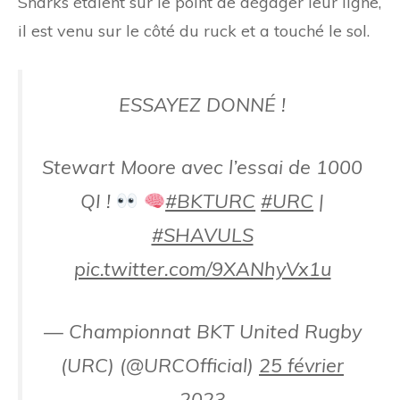
Sharks étaient sur le point de dégager leur ligne,
il est venu sur le côté du ruck et a touché le sol.
ESSAYEZ DONNÉ !
Stewart Moore avec l’essai de 1000
QI !
#BKTURC
#URC
|
#SHAVULS
pic.twitter.com/9XANhyVx1u
— Championnat BKT United Rugby
(URC) (@URCOfficial)
25 février
2023