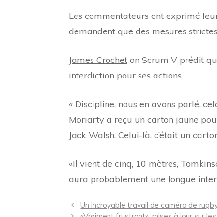
Les commentateurs ont exprimé leur
demandent que des mesures strictes s
James Crochet
on Scrum V prédit que
interdiction pour ses actions.
« Discipline, nous en avons parlé, ce
Moriarty a reçu un carton jaune pour
Jack Walsh. Celui-là, c’était un cart
«Il vient de cinq, 10 mètres, Tomkinson
aura probablement une longue interd
Navigation
Un incroyable travail de caméra de rugby 
des
«Vraiment frustrant»: mises à jour sur l