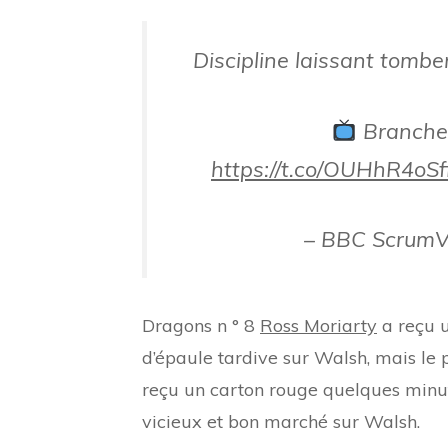
Discipline laissant tomb
Branchez
https://t.co/OUHhR4oSf
– BBC Scrum
Dragons n ° 8
Ross Moriarty
a reçu u
d’épaule tardive sur Walsh, mais le p
reçu un carton rouge quelques minut
vicieux et bon marché sur Walsh.