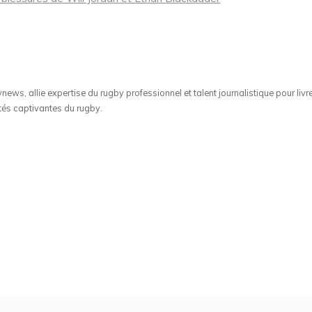
ws, allie expertise du rugby professionnel et talent journalistique pour livr
tés captivantes du rugby.