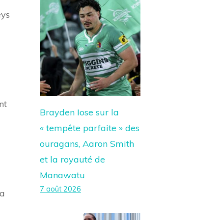
eys
nt
Brayden Iose sur la
« tempête parfaite » des
ouragans, Aaron Smith
et la royauté de
Manawatu
7 août 2026
 a