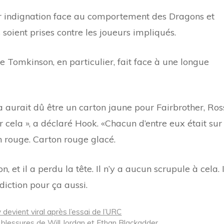
 indignation face au comportement des Dragons et
oient prises contre les joueurs impliqués.
 Tomkinson, en particulier, fait face à une longue
la aurait dû être un carton jaune pour Fairbrother, Ros
 cela », a déclaré Hook. «Chacun d’entre eux était sur
on rouge. Carton rouge glacé.
, et il a perdu la tête. Il n’y a aucun scrupule à cela. I
iction pour ça aussi.
devient viral après l’essai de l’URC
es blessures de Will Jordan et Ethan Blackadder