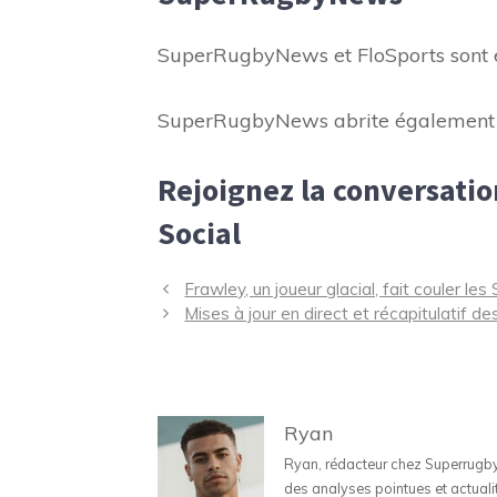
SuperRugbyNews et FloSports sont é
SuperRugbyNews abrite également de
Rejoignez la conversati
Social
Navigation
Frawley, un joueur glacial, fait couler l
des
Mises à jour en direct et récapitulatif 
articles
Ryan
Ryan, rédacteur chez Superrugbyne
des analyses pointues et actuali