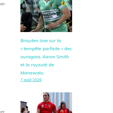
uer
Brayden Iose sur la
« tempête parfaite » des
ouragans, Aaron Smith
et la royauté de
Manawatu
7 août 2026
er