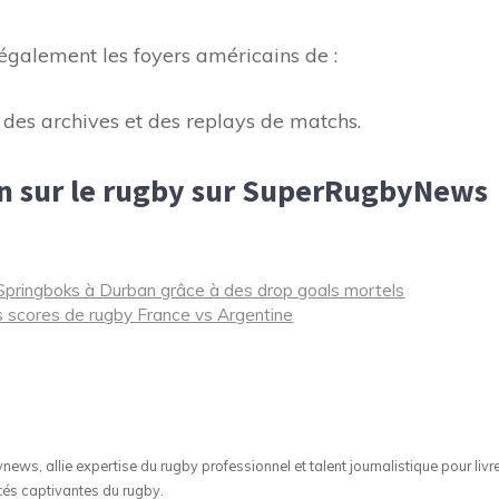
galement les foyers américains de :
s archives et des replays de matchs.
on sur le rugby sur SuperRugbyNews
es Springboks à Durban grâce à des drop goals mortels
des scores de rugby France vs Argentine
ws, allie expertise du rugby professionnel et talent journalistique pour livr
tés captivantes du rugby.