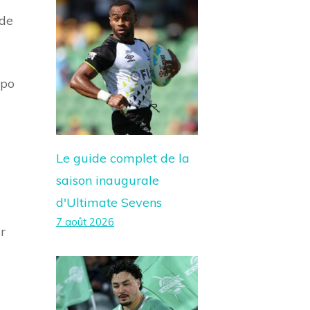
 de
ipo
Le guide complet de la
saison inaugurale
d'Ultimate Sevens
7 août 2026
r