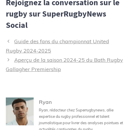
Rejoignez la conversation sur le
rugby sur SuperRugbyNews
Social
Navigation
Guide des fans du championnat United
des
Rugby 2024-2025
articles
Aperçu de la saison 2024-25 du Bath Rugby
Gallagher Premiership
Ryan
Ryan, rédacteur chez Superrugbynews, allie
expertise du rugby professionnel et talent
journalistique pour livrer des analyses pointues et
actualités captivantes du rugby.