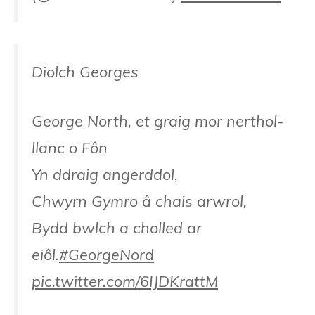
Diolch Georges
George North, et graig mor nerthol-
llanc o Fôn
Yn ddraig angerddol,
Chwyrn Gymro â chais arwrol,
Bydd bwlch a cholled ar
eiôl.
#GeorgeNord
pic.twitter.com/6IJDKrattM