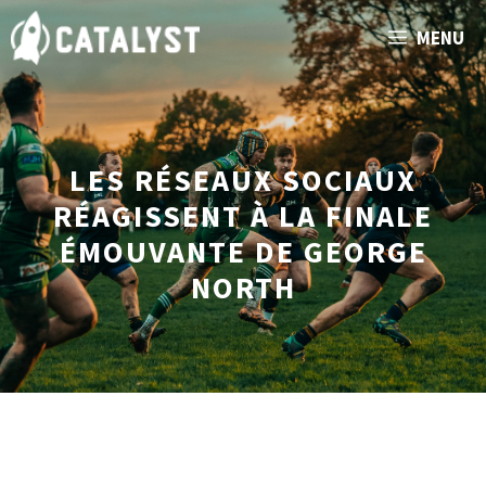
Aller
MENU
au
contenu
LES RÉSEAUX SOCIAUX
RÉAGISSENT À LA FINALE
ÉMOUVANTE DE GEORGE
NORTH