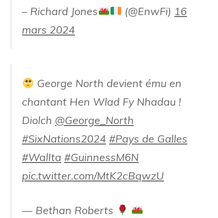
– Richard Jones
(@EnwFi)
16
mars 2024
George North devient ému en
chantant Hen Wlad Fy Nhadau !
Diolch
@George_North
#SixNations2024
#Pays de Galles
#WalIta
#GuinnessM6N
pic.twitter.com/MtK2cBqwzU
— Bethan Roberts