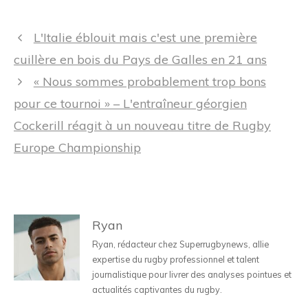
Navigation
L'Italie éblouit mais c'est une première
des
cuillère en bois du Pays de Galles en 21 ans
articles
« Nous sommes probablement trop bons
pour ce tournoi » – L'entraîneur géorgien
Cockerill réagit à un nouveau titre de Rugby
Europe Championship
Ryan
Ryan, rédacteur chez Superrugbynews, allie
expertise du rugby professionnel et talent
journalistique pour livrer des analyses pointues et
actualités captivantes du rugby.