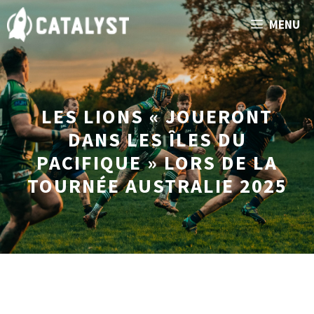
Aller
MENU
au
contenu
LES LIONS « JOUERONT
DANS LES ÎLES DU
PACIFIQUE » LORS DE LA
TOURNÉE AUSTRALIE 2025