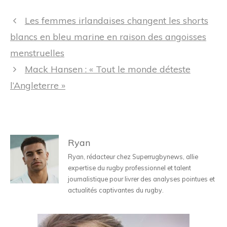
Navigation
Les femmes irlandaises changent les shorts
des
blancs en bleu marine en raison des angoisses
articles
menstruelles
Mack Hansen : « Tout le monde déteste
l’Angleterre »
Ryan
Ryan, rédacteur chez Superrugbynews, allie
expertise du rugby professionnel et talent
journalistique pour livrer des analyses pointues et
actualités captivantes du rugby.