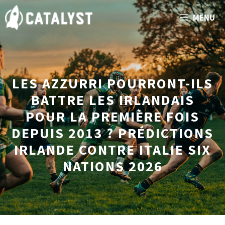
Aller
MENU
au
contenu
LES AZZURRI POURRONT-ILS
BATTRE LES IRLANDAIS
POUR LA PREMIÈRE FOIS
DEPUIS 2013 ? PRÉDICTIONS
IRLANDE CONTRE ITALIE SIX
NATIONS 2026