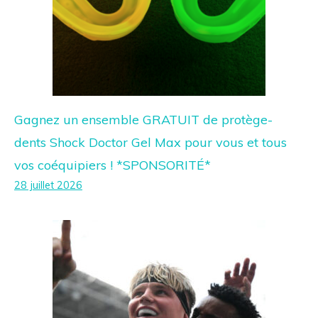
Gagnez un ensemble GRATUIT de protège-
dents Shock Doctor Gel Max pour vous et tous
vos coéquipiers ! *SPONSORITÉ*
28 juillet 2026