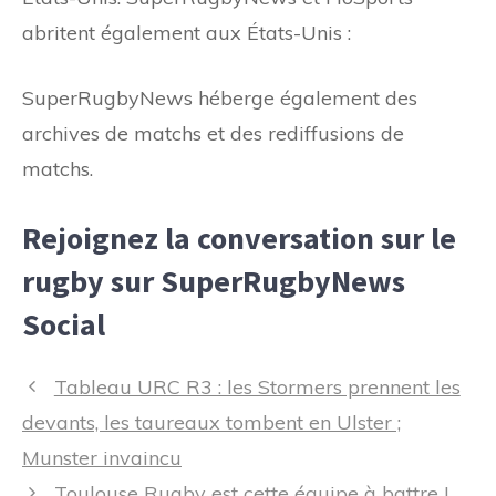
abritent également aux États-Unis :
SuperRugbyNews héberge également des
archives de matchs et des rediffusions de
matchs.
Rejoignez la conversation sur le
rugby sur SuperRugbyNews
Social
Navigation
Tableau URC R3 : les Stormers prennent les
des
devants, les taureaux tombent en Ulster ;
articles
Munster invaincu
Toulouse Rugby est cette équipe à battre |