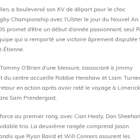
ullen, a bouleversé son XV de départ pour le choc
gby Championship avec l’Ulster le jour du Nouvel An.
DS promet d’être un début d’année passionnant, seul 
équipe qui a remporté une victoire âprement disputée 
-Étienne.
de Tommy O’Brien d’une blessure, s’associant à Jimmy
iat du centre accueille Robbie Henshaw et Liam Turner
etour en action après avoir raté le voyage à Limerick
 ans Sam Prendergast.
a force au premier rang, avec Cian Healy, Dan Sheeha
idable trio. La deuxième rangée comprend Jason
tandis que Ryan Baird et Will Connors assurent les