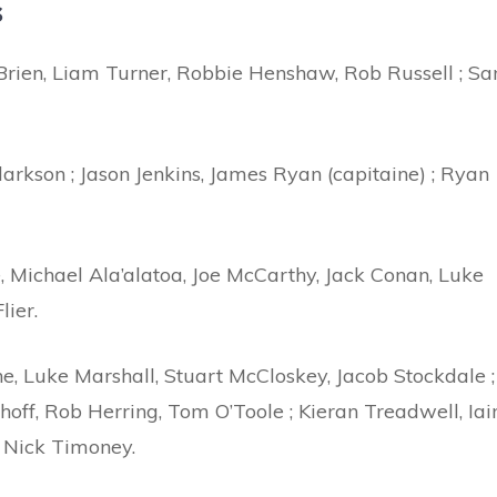
s
rien, Liam Turner, Robbie Henshaw, Rob Russell ; S
rkson ; Jason Jenkins, James Ryan (capitaine) ; Ryan
, Michael Ala’alatoa, Joe McCarthy, Jack Conan, Luke
lier.
e, Luke Marshall, Stuart McCloskey, Jacob Stockdale ;
shoff, Rob Herring, Tom O’Toole ; Kieran Treadwell, Iai
, Nick Timoney.