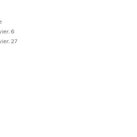
e
ier. 6
ier. 27