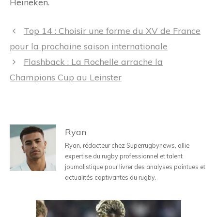
Heineken.
Navigation
Top 14 : Choisir une forme du XV de France
des
pour la prochaine saison internationale
articles
Flashback : La Rochelle arrache la
Champions Cup au Leinster
Ryan
Ryan, rédacteur chez Superrugbynews, allie
expertise du rugby professionnel et talent
journalistique pour livrer des analyses pointues et
actualités captivantes du rugby.