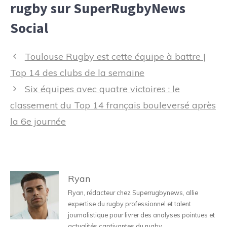
rugby sur SuperRugbyNews
Social
Navigation
Toulouse Rugby est cette équipe à battre |
des
Top 14 des clubs de la semaine
articles
Six équipes avec quatre victoires : le
classement du Top 14 français bouleversé après
la 6e journée
Ryan
Ryan, rédacteur chez Superrugbynews, allie
expertise du rugby professionnel et talent
journalistique pour livrer des analyses pointues et
actualités captivantes du rugby.