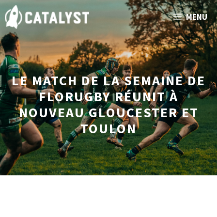
Aller
MENU
au
contenu
LE MATCH DE LA SEMAINE DE
FLORUGBY RÉUNIT À
NOUVEAU GLOUCESTER ET
TOULON