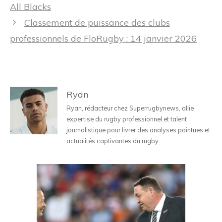
articles
All Blacks
Classement de puissance des clubs
professionnels de FloRugby : 14 janvier 2026
Ryan
Ryan, rédacteur chez Superrugbynews, allie
expertise du rugby professionnel et talent
journalistique pour livrer des analyses pointues et
actualités captivantes du rugby.