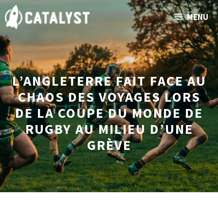
Aller
MENU
au
contenu
L’ANGLETERRE FAIT FACE AU
CHAOS DES VOYAGES LORS
DE LA COUPE DU MONDE DE
RUGBY AU MILIEU D’UNE
GRÈVE