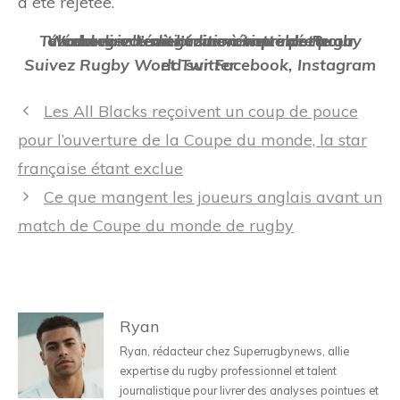
a été rejetée.
Téléchargez l’édition numérique de Rugby World directement sur votre tablette ou abonnez-vous à l’édition imprimée pour recevoir le magazine à votre porte.
Suivez Rugby World sur Facebook, Instagram et Twitter.
Navigation
Les All Blacks reçoivent un coup de pouce
des
pour l’ouverture de la Coupe du monde, la star
articles
française étant exclue
Ce que mangent les joueurs anglais avant un
match de Coupe du monde de rugby
Ryan
Ryan, rédacteur chez Superrugbynews, allie
expertise du rugby professionnel et talent
journalistique pour livrer des analyses pointues et