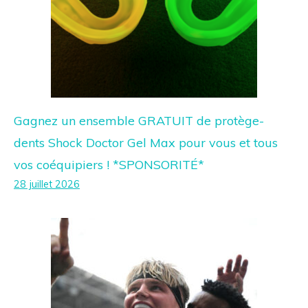
Gagnez un ensemble GRATUIT de protège-
dents Shock Doctor Gel Max pour vous et tous
vos coéquipiers ! *SPONSORITÉ*
28 juillet 2026