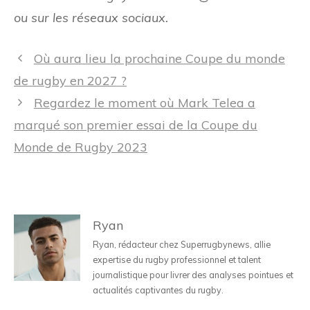
ou sur les réseaux sociaux.
Navigation
Où aura lieu la prochaine Coupe du monde
des
de rugby en 2027 ?
articles
Regardez le moment où Mark Telea a
marqué son premier essai de la Coupe du
Monde de Rugby 2023
Ryan
Ryan, rédacteur chez Superrugbynews, allie
expertise du rugby professionnel et talent
journalistique pour livrer des analyses pointues et
actualités captivantes du rugby.