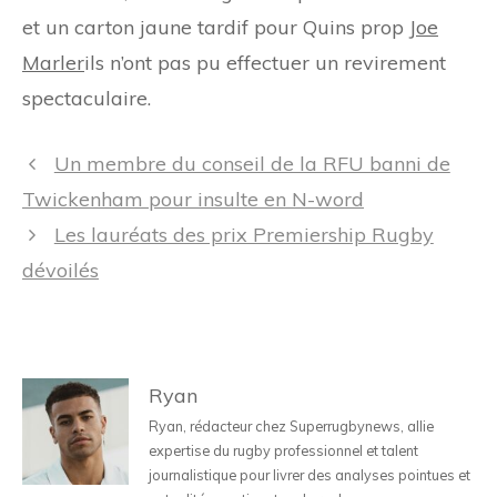
et un carton jaune tardif pour Quins prop
Joe
Marler
ils n’ont pas pu effectuer un revirement
spectaculaire.
Navigation
Un membre du conseil de la RFU banni de
des
Twickenham pour insulte en N-word
articles
Les lauréats des prix Premiership Rugby
dévoilés
Ryan
Ryan, rédacteur chez Superrugbynews, allie
expertise du rugby professionnel et talent
journalistique pour livrer des analyses pointues et