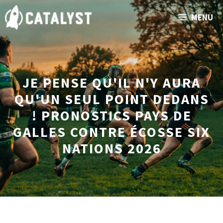
Aller
MENU
au
contenu
JE PENSE QU'IL N'Y AURA
QU'UN SEUL POINT DEDANS
! PRONOSTICS PAYS DE
GALLES CONTRE ÉCOSSE SIX
NATIONS 2026