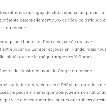
très différent du rugby de club, régional ou provincial
 représente essentiellement 75% de l’équipe d’Irlande e
test au monde.
eau qu’une bouteille d’eau chic passée au lave-
ut entre jouer au Leinster et jouer en Irlande, mais nou
ollie, plutôt que de la méga rampe des X Games.
aîneurs de l’Australie avant la Coupe du monde
ant sur le terrain, venons-en à l’éléphant dans la salle
choses, ne peut emmener que trois joueurs non nationa
oi qui vise à encourager les joueurs australiens à rest