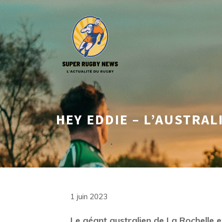
Aller
au
contenu
HEY EDDIE – L’AUSTRA
1 juin 2023
Le géant australien de La Rochelle es