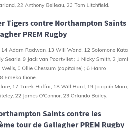
rland, 22 Anthony Belleau, 23 Tom Litchfield.
er Tigers contre Northampton Saints
llagher PREM Rugby
d ; 14 Adam Radwan, 13 Will Wand, 12 Solomone Kata
lly Searle, 9 Jack van Poortvliet ; 1 Nicky Smith, 2 Jam
 Wells, 5 Ollie Chessum (capitaine) ; 6 Hanro
8 Emeka Ilione.
are, 17 Tarek Haffar, 18 Will Hurd, 19 Joaquín Moro,
teley, 22 James O'Connor, 23 Orlando Bailey.
rthampton Saints contre les
isième tour de Gallagher PREM Rugby