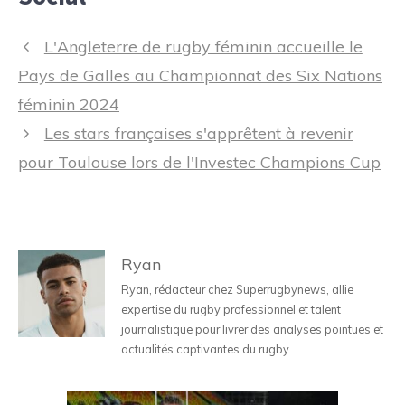
Navigation
L'Angleterre de rugby féminin accueille le
des
Pays de Galles au Championnat des Six Nations
articles
féminin 2024
Les stars françaises s'apprêtent à revenir
pour Toulouse lors de l'Investec Champions Cup
Ryan
Ryan, rédacteur chez Superrugbynews, allie
expertise du rugby professionnel et talent
journalistique pour livrer des analyses pointues et
actualités captivantes du rugby.