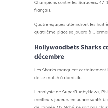
Champions contre les Saracens, 47-10
français.
Quatre équipes atteindront les huitiè
quatrième place se jouera à Clermon
Hollywoodbets Sharks co
décembre
Les Sharks manquent certainement le
de ce match à domicile.
L'analyste de SuperRugbyNews, Phili
meilleurs joueurs en bonne santé, b
de l'année, Ox Nché, ne soit pas clair