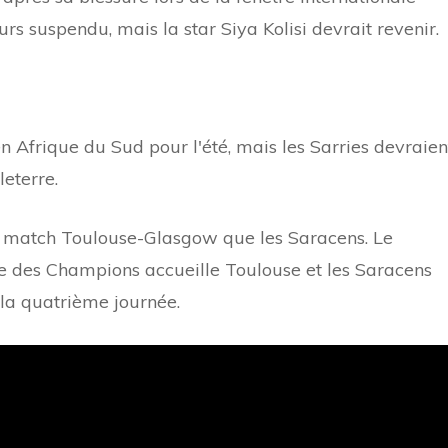
rs suspendu, mais la star Siya Kolisi devrait revenir.
n Afrique du Sud pour l'été, mais les Sarries devraien
leterre.
e match Toulouse-Glasgow que les Saracens. Le
e des Champions accueille Toulouse et les Saracens
 la quatrième journée.