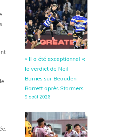
e
e
ent
« Il a été exceptionnel »:
le verdict de Neil
Barnes sur Beauden
le
Barrett après Stormers
9 août 2026
ée.