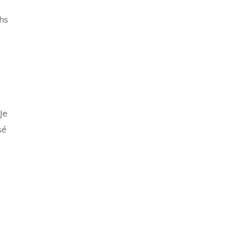
hs
Je
sé