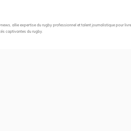
ws, allie expertise du rugby professionnel et talent journalistique pour livr
tés captivantes du rugby.