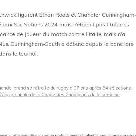
rthwick figurent Ethan Roots et Chandler Cunningham
é aux Six Nations 2024 mais n’étaient pas titulaires
mance de Joueur du match contre l'Italie, mais n'a
us. Cunningham-South a débuté depuis le banc lors
ans le tournoi.
onde, prend sa retraite du rugby à 37 ans après 84 sélections.
l’équipe finale de la Coupe des Champions de la semaine
ws, allie expertise du rugby professionnel et talent journalistique pour livr