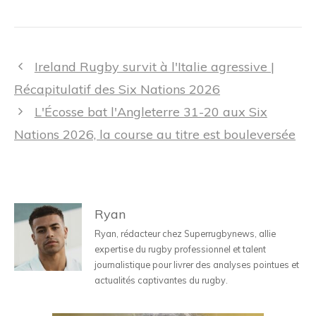
Navigation
Ireland Rugby survit à l'Italie agressive |
des
Récapitulatif des Six Nations 2026
articles
L'Écosse bat l'Angleterre 31-20 aux Six
Nations 2026, la course au titre est bouleversée
Ryan
Ryan, rédacteur chez Superrugbynews, allie
expertise du rugby professionnel et talent
journalistique pour livrer des analyses pointues et
actualités captivantes du rugby.