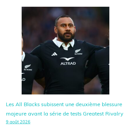
Les All Blacks subissent une deuxième blessure
majeure avant la série de tests Greatest Rivalry
9 août 2026