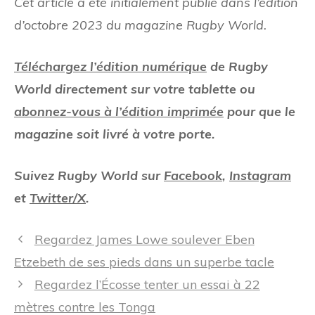
Cet article a été initialement publié dans l’édition
d’octobre 2023 du magazine Rugby World.
Téléchargez l’édition numérique
de Rugby
World directement sur votre tablette ou
abonnez-vous à l’édition imprimée
pour que le
magazine soit livré à votre porte.
Suivez Rugby World sur
Facebook
,
Instagram
et
Twitter/X
.
Navigation
Regardez James Lowe soulever Eben
des
Etzebeth de ses pieds dans un superbe tacle
articles
Regardez l’Écosse tenter un essai à 22
mètres contre les Tonga