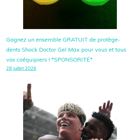
Gagnez un ensemble GRATUIT de protège-
dents Shock Doctor Gel Max pour vous et tous
vos coéquipiers ! *SPONSORITÉ*
28 juillet 2026