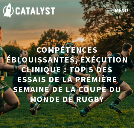
Aller
MENU
au
contenu
COMPÉTENCES
ÉBLOUISSANTES, EXÉCUTION
CLINIQUE : TOP 5 DES
ESSAIS DE LA PREMIÈRE
SEMAINE DE LA COUPE DU
MONDE DE RUGBY