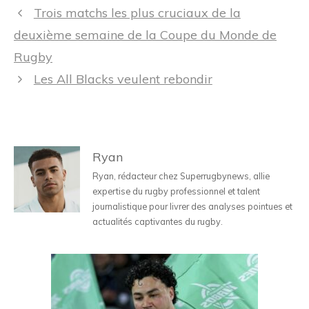
Navigation
Trois matchs les plus cruciaux de la
des
deuxième semaine de la Coupe du Monde de
articles
Rugby
Les All Blacks veulent rebondir
Ryan
Ryan, rédacteur chez Superrugbynews, allie
expertise du rugby professionnel et talent
journalistique pour livrer des analyses pointues et
actualités captivantes du rugby.