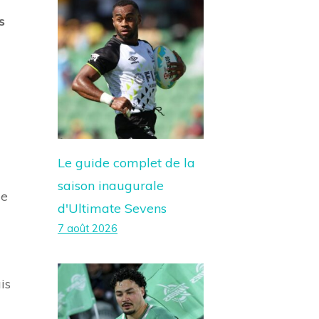
s
Le guide complet de la
saison inaugurale
ue
d'Ultimate Sevens
7 août 2026
is