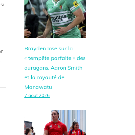
si
Brayden Iose sur la
er
« tempête parfaite » des
s
ouragans, Aaron Smith
et la royauté de
Manawatu
7 août 2026