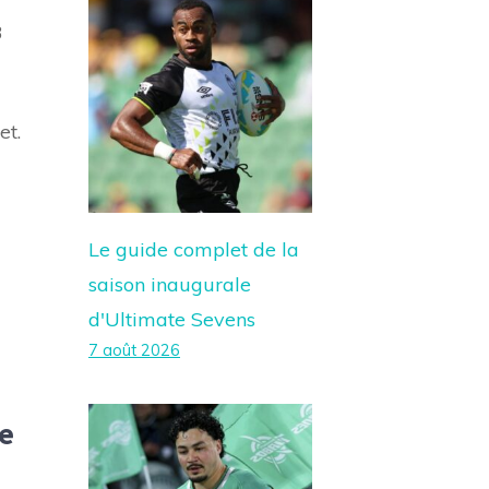
3
et.
Le guide complet de la
saison inaugurale
d'Ultimate Sevens
7 août 2026
le