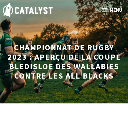
Aller
MENU
au
contenu
CHAMPIONNAT DE RUGBY
2023 : APERÇU DE LA COUPE
BLEDISLOE DES WALLABIES
CONTRE LES ALL BLACKS