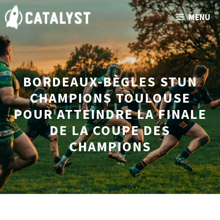
Aller
MENU
au
contenu
BORDEAUX-BÈGLES STUN
CHAMPIONS TOULOUSE
POUR ATTEINDRE LA FINALE
DE LA COUPE DES
CHAMPIONS