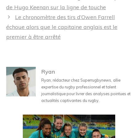
des
de Hugo Keenan sur la ligne de touche
articles
Le chronomètre des tirs d’Owen Farrell
échoue alors que le capitaine anglais est le
premier à être arrêté
Ryan
Ryan, rédacteur chez Superrugbynews, allie
expertise du rugby professionnel et talent
journalistique pour livrer des analyses pointues et
actualités captivantes du rugby.