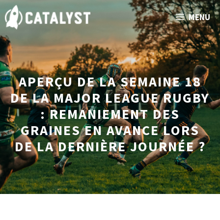
Aller
MENU
au
contenu
APERÇU DE LA SEMAINE 18
DE LA MAJOR LEAGUE RUGBY
: REMANIEMENT DES
GRAINES EN AVANCE LORS
DE LA DERNIÈRE JOURNÉE ?