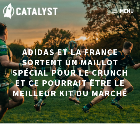
Aller
MENU
au
contenu
ADIDAS ET LA FRANCE
SORTENT UN MAILLOT
SPÉCIAL POUR LE CRUNCH
ET CE POURRAIT ÊTRE LE
MEILLEUR KIT DU MARCHÉ