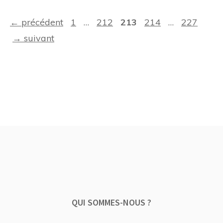
Navigation
Page
Page
Page
Page
Page
←
précédent
1
…
212
213
214
…
227
des
→
suivant
articles
QUI SOMMES-NOUS ?