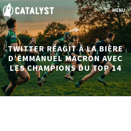
Aller
MENU
au
contenu
TWITTER RÉAGIT À LA BIÈRE
D’EMMANUEL MACRON AVEC
LES CHAMPIONS DU TOP 14