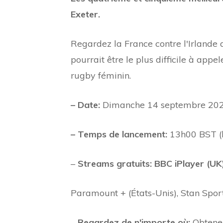
Exeter.
Regardez la France contre l'Irlande d
pourrait être le plus difficile à app
rugby féminin.
– Date:
Dimanche 14 septembre 20
– Temps de lancement:
13h00 BST (l
–
Streams gratuits: BBC iPlayer (UK)
Paramount + (États-Unis), Stan Sport
–
Regardez de n'importe où:
Obtene