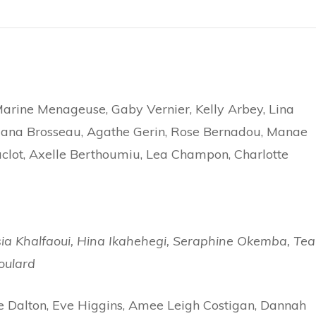
arine Menageuse, Gaby Vernier, Kelly Arbey, Lina
llana Brosseau, Agathe Gerin, Rose Bernadou, Manae
aclot, Axelle Berthoumiu, Lea Champon, Charlotte
ia Khalfaoui, Hina Ikahehegi, Seraphine Okemba, Tea
oulard
fe Dalton, Eve Higgins, Amee Leigh Costigan, Dannah