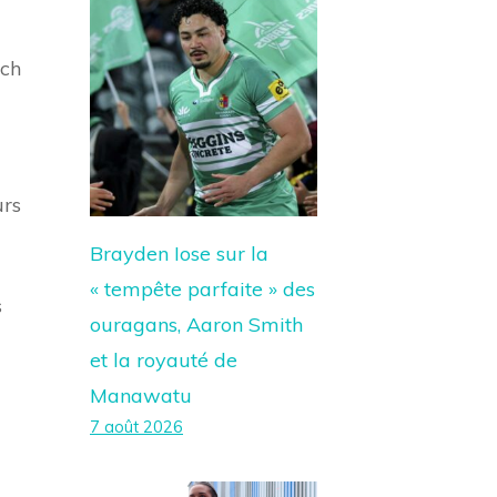
tch
urs
Brayden Iose sur la
« tempête parfaite » des
s
ouragans, Aaron Smith
et la royauté de
Manawatu
7 août 2026