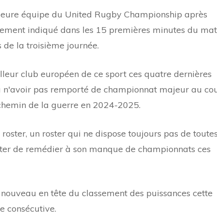
eilleure équipe du United Rugby Championship après
airement indiqué dans les 15 premières minutes du ma
 de la troisième journée.
lleur club européen de ce sport ces quatre dernières
 à n'avoir pas remporté de championnat majeur au co
e chemin de la guerre en 2024-2025.
roster, un roster qui ne dispose toujours pas de toute
tenter de remédier à son manque de championnats ces
t à nouveau en tête du classement des puissances cette
e consécutive.