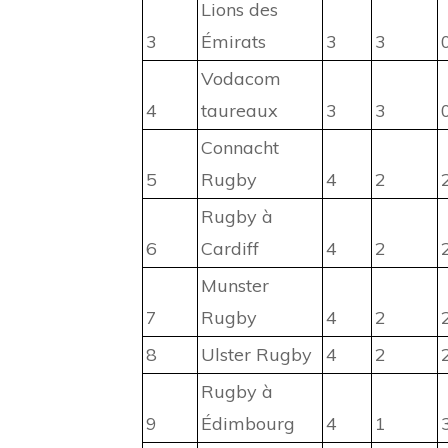
Lions des
3
Émirats
3
3
Vodacom
4
taureaux
3
3
Connacht
5
Rugby
4
2
Rugby à
6
Cardiff
4
2
Munster
7
Rugby
4
2
8
Ulster Rugby
4
2
Rugby à
9
Édimbourg
4
1