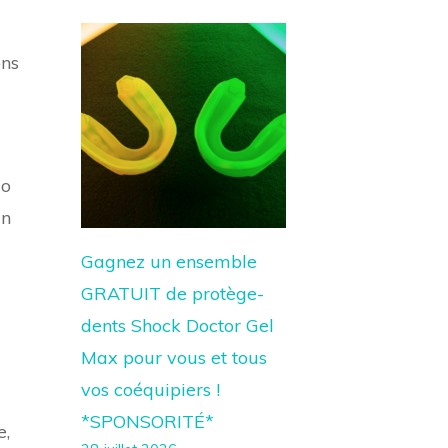
ons
No
un
Gagnez un ensemble
GRATUIT de protège-
dents Shock Doctor Gel
Max pour vous et tous
vos coéquipiers !
*SPONSORITÉ*
e,