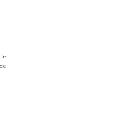
 le
 de