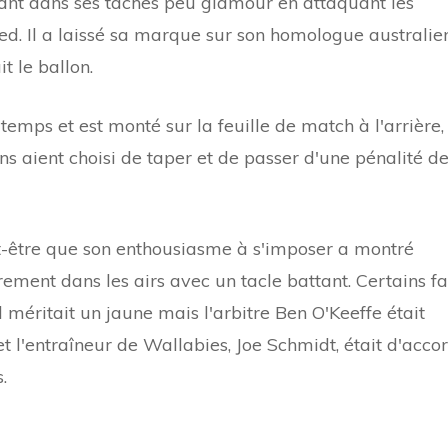
lant dans ses tâches peu glamour en attaquant les
ed. Il a laissé sa marque sur son homologue australie
t le ballon.
emps et est monté sur la feuille de match à l'arrière,
ns aient choisi de taper et de passer d'une pénalité d
t-être que son enthousiasme à s'imposer a montré
ment dans les airs avec un tacle battant. Certains f
 méritait un jaune mais l'arbitre Ben O'Keeffe était
t l'entraîneur de Wallabies, Joe Schmidt, était d'acco
.