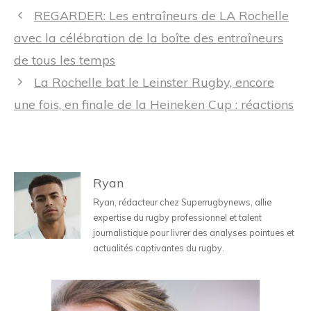
Navigation
REGARDER: Les entraîneurs de LA Rochelle
des
avec la célébration de la boîte des entraîneurs
articles
de tous les temps
La Rochelle bat le Leinster Rugby, encore
une fois, en finale de la Heineken Cup : réactions
Ryan
Ryan, rédacteur chez Superrugbynews, allie
expertise du rugby professionnel et talent
journalistique pour livrer des analyses pointues et
actualités captivantes du rugby.