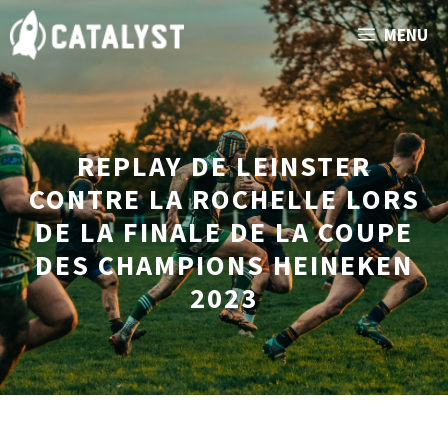
Aller
MENU
au
contenu
REPLAY DE LEINSTER
CONTRE LA ROCHELLE LORS
DE LA FINALE DE LA COUPE
DES CHAMPIONS HEINEKEN
2023