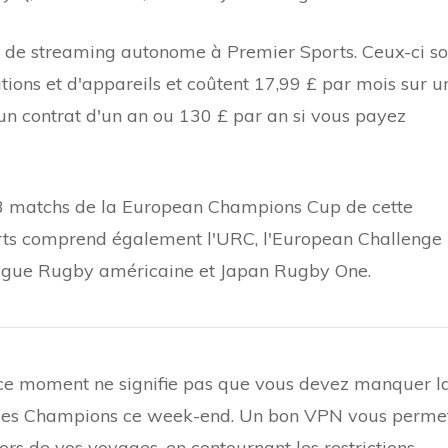
 de streaming autonome à Premier Sports. Ceux-ci so
tions et d'appareils et coûtent 17,99 £ par mois sur u
un contrat d'un an ou 130 £ par an si vous payez
3 matchs de la European Champions Cup de cette
rts comprend également l'URC, l'European Challenge
League Rugby américaine et Japan Rugby One.
n ce moment ne signifie pas que vous devez manquer l
des Champions ce week-end. Un bon VPN vous perme
ors de vos voyages, en contournant les restrictions